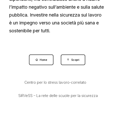
Sicurezza veterinaria
l’impatto negativo sull’ambiente e sulla salute
Introduzione
pubblica. Investire nella sicurezza sul lavoro
Animali d’affezione
Educazione sul rischio di tossinfezioni alimentari
è un impegno verso una società più sana e
La prevenzione a scuola – come proteggersi dalle
sostenibile per tutti.
zanzare
Prevenzione delle malattie infettive nelle comunità
infantili e scolastiche
Home
Scopri
Centro per lo stress lavoro-correlato
SiRVeSS – La rete delle scuole per la sicurezza