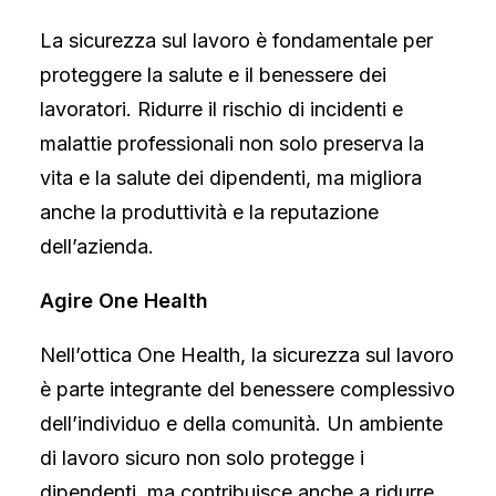
Medicina dei viaggi
Vaccinazioni
La sicurezza sul lavoro è fondamentale per
Promozione della Salute
Introduzione
proteggere la salute e il benessere dei
Diario della salute
lavoratori. Ridurre il rischio di incidenti e
Peer education
malattie professionali non solo preserva la
Smoke Free Class Competition
Sicurezza alimentare
vita e la salute dei dipendenti, ma migliora
Introduzione
anche la produttività e la reputazione
Ispezioni sulla idoneità della preparazione delle diete
speciali
dell’azienda.
Ispezioni – controlli ufficiali
Le malattie a trasmissione alimentare (MTA) – controlli
Agire One Health
PRIC – Piano Regionale Integrato Controlli
Sicurezza Ambientale
Introduzione
Nell’ottica One Health, la sicurezza sul lavoro
Campionamenti d’acqua
è parte integrante del benessere complessivo
Misurazione della qualità dell’aria indoor
dell’individuo e della comunità. Un ambiente
Sicurezza sul lavoro
Introduzione
di lavoro sicuro non solo protegge i
Centro per lo stress lavoro-correlato
SIRVESS – La rete delle scuole per la sicurezza
dipendenti, ma contribuisce anche a ridurre