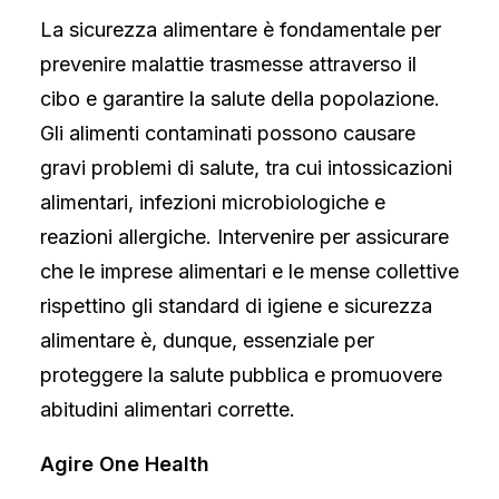
Sicurezza veterinaria
La sicurezza alimentare è fondamentale per
Introduzione
prevenire malattie trasmesse attraverso il
Animali d’affezione
Educazione sul rischio di tossinfezioni alimentari
cibo e garantire la salute della popolazione.
La prevenzione a scuola – come proteggersi dalle
Gli alimenti contaminati possono causare
zanzare
Prevenzione delle malattie infettive nelle comunità
gravi problemi di salute, tra cui intossicazioni
infantili e scolastiche
alimentari, infezioni microbiologiche e
reazioni allergiche. Intervenire per assicurare
che le imprese alimentari e le mense collettive
rispettino gli standard di igiene e sicurezza
alimentare è, dunque, essenziale per
proteggere la salute pubblica e promuovere
abitudini alimentari corrette.
Agire One Health